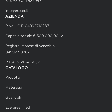
Fax: +39 041 487947
info@expan.it
AZIENDA
P.Iva – C.F. 04992710287
Capitale sociale € 500.000,00 i.v.
Registro imprese di Venezia n.
04992710287
R.E.A. n. VE-416037
CATALOGO
Prodotti
Materassi
Guanciali
Evergreenmed