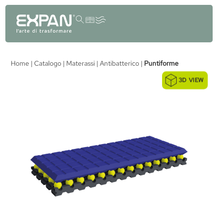
contenuto
Home
|
Catalogo
|
Materassi
|
Antibatterico
|
Puntiforme
3D VIEW