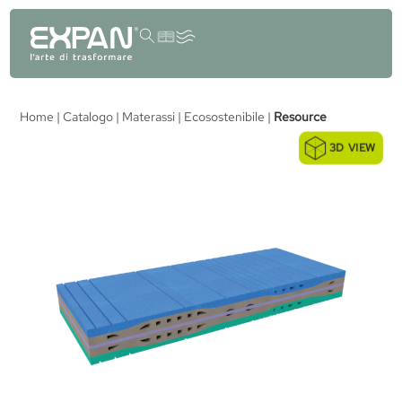
contenuto
Home
|
Catalogo
|
Materassi
|
Ecosostenibile
|
Resource
3D VIEW