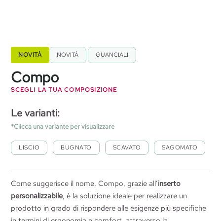
NOVITÀ
NOVITÀ
,
GUANCIALI
Compo
SCEGLI LA TUA COMPOSIZIONE
Le varianti:
*Clicca una variante per visualizzare
LISCIO
BUGNATO
SCAVATO
SAGOMATO
SCHIUMA GEL
SCHIUMA GEL
SCHIUMA GEL
SCHIUMA GEL
SCHIUMA RETICOLATA APERTA
SCHIUMA RETICOLATA APERTA
SCHIUMA RETICOLATA APERTA
SCHIUMA RETICOLATA APERTA
Come suggerisce il nome, Compo, grazie all’
inserto
VISCOELASTICO PORTANTE
VISCOELASTICO PORTANTE
VISCOELASTICO PORTANTE
VISCOELASTICO PORTANTE
personalizzabile
, è la soluzione ideale per realizzare un
prodotto in grado di rispondere alle esigenze più specifiche
SCHIUMA A CELLULAZIONE APERTA
SCHIUMA A CELLULAZIONE APERTA
SCHIUMA A CELLULAZIONE APERTA
SCHIUMA A CELLULAZIONE APERTA
in termini di ergonomia e comfort, attraverso la