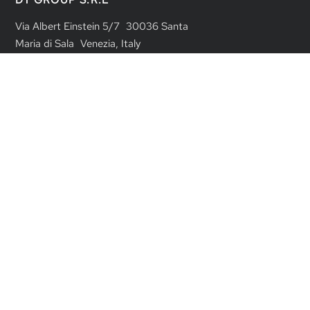
DT GROUP S.R.L
Via Albert Einstein 5/7 30036 Santa
Maria di Sala Venezia, Italy
Tel: +39 041 487958
Fax: +39 041 487947
info@expan.it
AZIENDA
P.Iva – C.F. 04992710287
Capitale sociale € 500.000,00 i.v.
Registro imprese di Venezia n.
04992710287
R.E.A. n. VE-416037
CATALOGO